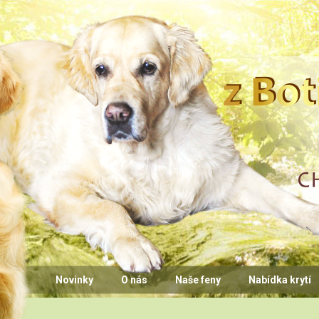
CHS z Bo
Novinky
O nás
Naše feny
Nabídka krytí