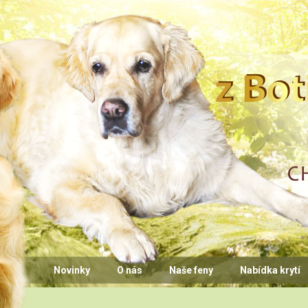
CHS z Bo
Novinky
O nás
Naše feny
Nabídka krytí