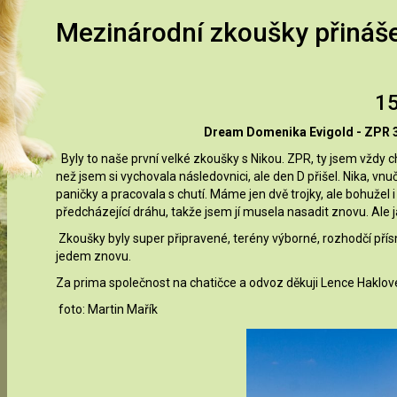
Mezinárodní zkoušky přináše
15
Dream Domenika Evigold - ZPR 396
Byly to naše první velké zkoušky s Nikou. ZPR, ty jsem vždy ch
než jsem si vychovala následovnici, ale den D přišel. Nika, vn
paničky a pracovala s chutí. Máme jen dvě trojky, ale bohužel
předcházející dráhu, takže jsem jí musela nasadit znovu. Ale ja
Zkoušky byly super připravené, terény výborné, rozhodčí přísní,
jedem znovu.
Za prima společnost na chatičce a odvoz děkuji Lence Haklové.
foto: Martin Mařík