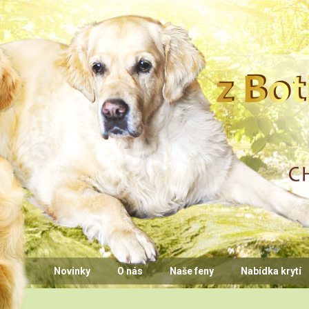
CHS z Bo
Novinky
O nás
Naše feny
Nabídka krytí