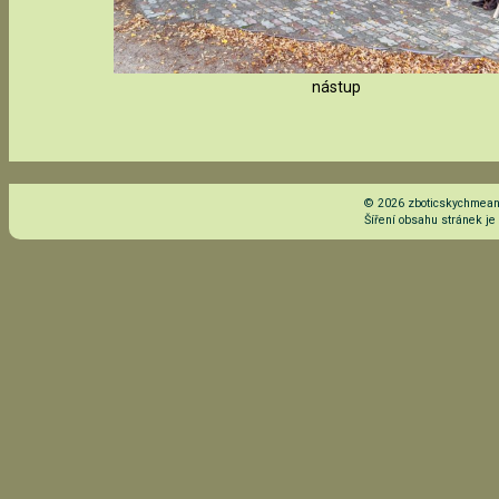
nástup
© 2026 zboticskychmeand
Šíření obsahu stránek j