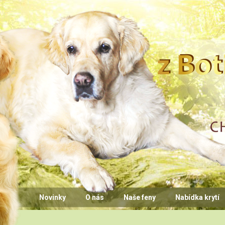
CHS z Bo
Novinky
O nás
Naše feny
Nabídka krytí