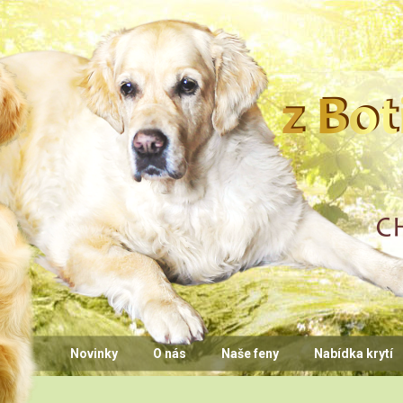
CHS z Bo
Novinky
O nás
Naše feny
Nabídka krytí