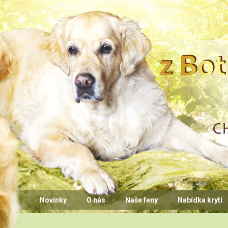
CHS z Bo
Novinky
O nás
Naše feny
Nabídka krytí