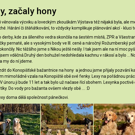
y, začaly hony
 věnovala výcviku a loveckým zkouškám.Výstava též nějaká byla, ale méně
é. Hárání či štěňátkování, to vždycky komplikuje plánování akcí - kluci 
o derby, kde za šíleného vedra skončila na šestém místě, ZPR a Všestr
ečky pernaté, ale s vysokými body ve III. ceně a náročný Rožumberský po
nčily. Nic těžšího jsme s Nikou ještě nešly. I tak jsem ale na ní moc pyš
jsem vděčná.Druhý den bohužel nedohledala kachnu v rákosí a bylo ... No
a my do ní jdeme.
ezdit do Konopišťské bažantnice na hony a jednou jsme přijaly pozvání k
em mimořádně vzala na Konopiště obě své fenky. Lexy na pořádnou práci u
únoru ji bude 11 let a tak bylo už načase řící sbohem. Lexynka poctivě
íky. Do vody pro bažanta ovšem vlezly obě .... :D
Lexy doma dělá společnost pánečkovi.