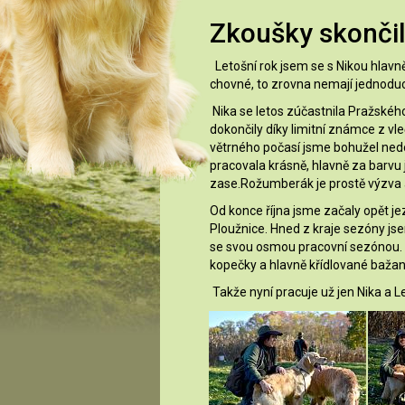
Zkoušky skončil
Letošní rok jsem se s Nikou hlavně
chovné, to zrovna nemají jednoduch
Nika se letos zúčastnila Pražskéh
dokončily díky limitní známce z vl
větrného počasí jsme bohužel nedoko
pracovala krásně, hlavně za barvu 
zase.Rožumberák je prostě výzva 
Od konce října jsme začaly opět j
Ploužnice. Hned z kraje sezóny js
se svou osmou pracovní sezónou. V 
kopečky a hlavně křídlované bažant
Takže nyní pracuje už jen Nika a 