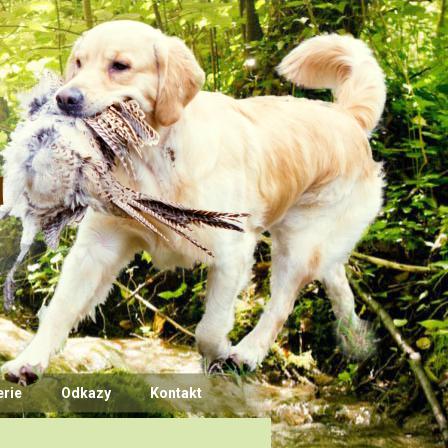
ů
erie
Odkazy
Kontakt