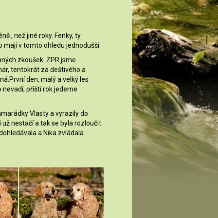
 , než jiné roky. Fenky, ty
to mají v tomto ohledu jednodušší.
anných zkoušek. ZPR jsme
hár, tentokrát za deštivého a
ná.První den, malý a velký les
 nevadí, příští rok jedeme
amarádky Vlasty a vyrazily do
ž nestačí a tak se byla rozloučit
 dohledávala a Nika zvládala