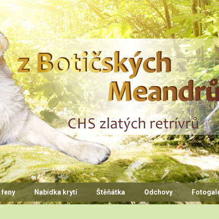
CHS z Botičských Meandr
 feny
Nabídka krytí
Štěňátka
Odchovy
Fotogal